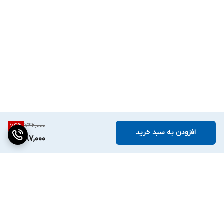
742,000
74
%
افزودن به سبد خرید
187,000