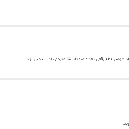
عی تعداد صفحات 95 مترجم یلدا بیدختی نژاد
ید.