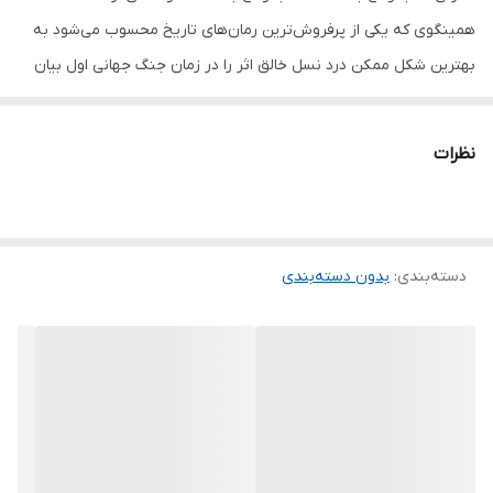
همینگوی که یکی از پرفروش‌ترین رمان‌های تاریخ محسوب می‌شود به
بهترین شکل ممکن درد نسل خالق اثر را در زمان جنگ جهانی اول بیان
می‌کند. وداع با اسلحه فقط یک رمان جنگی نیست بلکه داستانی عاشقانه‌
و پرشور نیز روایت می‌شود. رمان وداع با اسلحه (A Farewell to Arms)
نظرات
به ماجرای جوانی آمریکایی با نام فردریک هنری می‌پردازد که در شمال
ایتالیا به زندگی خود مشغول است اما جنگ جهانی اول آغاز شده و وی نیز
برای جنگ به ارتش این کشور می‌پیوندد و در آمبولانس به خدمت
دسته‌بندی
:
بدون دسته‌بندی
مشغول می‌شود. هنری هم در جنگ مجروح می‌شود و برای درمان به
بیمارستانی در میلان فرستاده می‌شود. در این شرایط، علاقه‌ای میان
هنری و کاترین به وجود می‌آید. هنری که از جنگ بیزار است مجدداً به
جنگ می‌رود. این کتاب یکی از درخشان‌ترین رمان‌های مربوط به جنگ
جهانی اول است که براساس تجربه‌های نویسنده‌ نوشته شده است.
شخصیت هنری و اتفاقاتی که برای او رخ می‌دهد بسیار به شرایط
ارنست همینگوی (Ernest Hemingway) در جنگ جهانی اول نزدیک