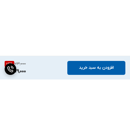
713,000
74
%
افزودن به سبد خرید
179,000