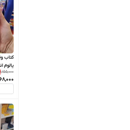
کتاب وق
یالوم ا
1,155,000
68,000