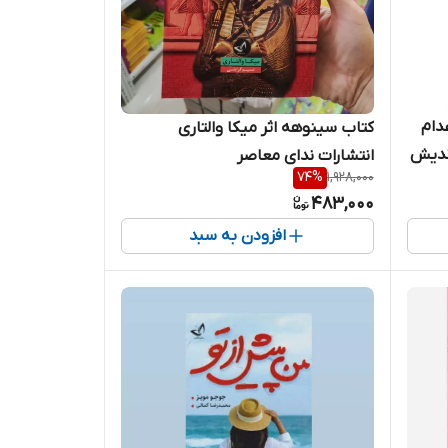
دام
کتاب سینوهه اثر میکا والتاری
اندیش
انتشارات ندای معاصر
74
%
1,928,000
483,000
افزودن به سبد