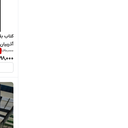
کتاب بل
آذربیان
%
1,190,000
98,000