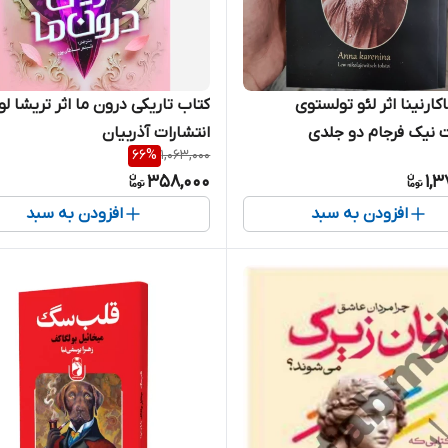
کارنینا اثر لئو تولستوی
کتاب تاریکی درون ما اثر تریشا لون
ت نیک فرجام دو جلدی
انتشارات آذربیان
66
%
1,063,000
358,000
1,
افزودن به سبد
افزودن به سبد