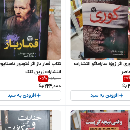
ی اثر ژوزه ساراماگو انتشارات
کتاب قمار باز اثر فئودور داستای
اصر
انتشارات زرین کلک
65
%
658,000
67
224,000
2
افزودن به سبد
افزودن به سبد