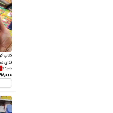
کتاب کور
ندای مع
%
918,000
98,000