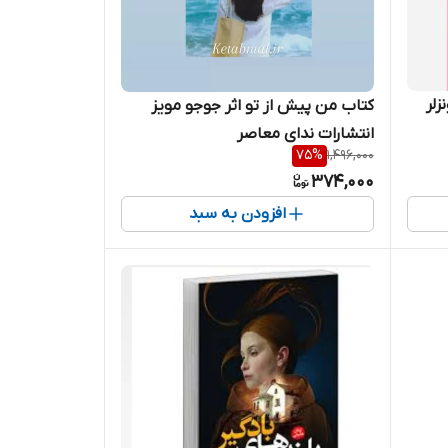
زلر
کتاب من پیش از تو اثر جوجو مویز
انتشارات ندای معاصر
75
%
1,496,000
374,000
افزودن به سبد