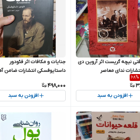
تی نیچه گریست اثر آروین دی
جنایات و مکافات اثر فئودور
نتشارات ندای معاصر
داستایوفسکی انتشارات ضامن آه
68
%
498,000
3
افزودن به سبد
افزودن به سبد