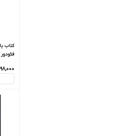
کتاب یا
فئودور 
خودمون
198,000