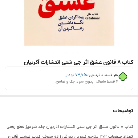
کتاب 8 قانون عشق اثر جی شتی انتشارات آذربیان
هر قسط با ترب‌پی:
۷۳٬۷۵۰
تومان
۴ قسط ماهانه. بدون سود، چک و ضامن.
توضیحات
کتاب 8 قانون عشق اثر جی شتی انتشارات آذربیان جلد شومیز قطع رقعی
تعداد صفحات 303 مترجم نسرین دورقی زاده معرفی کتاب هشت قانون