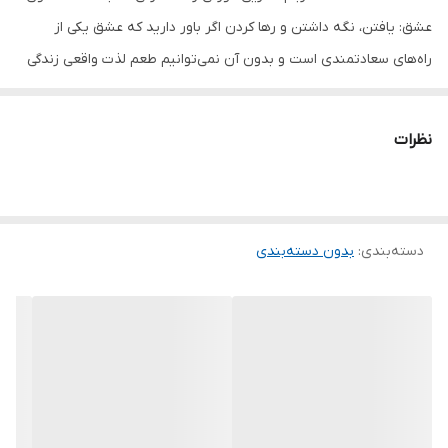
عشق: یافتن، نگه داشتن و رها کردن اگر باور دارید که عشق یکی از
راه‌های سعادتمندی است و بدون آن نمی‌توانیم طعم لذت واقعی زندگی
را بچشیم، کتاب هشت قانون عشق اثر جی شتی را بخوانید. این
نویسنده‌ی پرفروش نیویورک‌تایمز عشق را نه از دیدگاهی کلیشه‌ای، بلکه
نظرات
به‌عنوان ابزاری برای خودشناسی و رسیدن به رضایتمندی در زندگی
بررسی می‌کند. او با ارائه‌ی هشت قاعده‌، وصول به عشق را تضمین
می‌کند.
دسته‌بندی
:
بدون دسته‌بندی