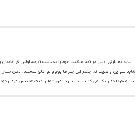
اید به تازگی اولین در آمد هنگفت خود را به دست آورده، اولین قراردادتان را
شاید هم این واقعیت که چقدر این چیز ها پوچ و تو خالی هستند ، ذهن شمارا خ
تید و هرجا که زندگی می کنید ، بدترین دشمن شما از مدت ها پیش درون خودتا
ی توان گفت : خودپرستی ما در جلوگیری از ارتباط مستقیم ما با جهان پیرامو
 رایان هالیدی از نشر آموخته دربارۀ ایگو به معنای فرویدی‌اش نیست. فروید 
دی از این اسب است و خود ایگو سعی می‌کند زمام آن امیال را در دست بگیرد. ا
ان بی‌اعتناست. تمام این تعاریف نسبتاً درست است، ولی بدون در نظر گرفت
وری نادرست دربارۀ اهمیت خود و تکبر و جاه طلبی خودمدارانه. تعریف این کت