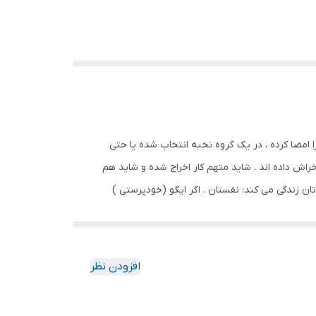
 امضا کرده ، در یک گروه نخبه انتخاب شده یا حتی
راش داده اند . شاید متهم کار اخراج شده و شاید هم
ن زندگی می کند: نفستان . اگر ایگو (خودپرستی )
نمان بسیار موفق عمل کرده است . خود پرستی را
عاشق توضیح مفهوم ایگو با تشبیه بود. در نگاه فروید
ز طرف دیگر، منظور روانشناسان مدرن از واژه خودپرست
افزودن نظر
ن وضعیت بالینی، ارزش چندانی ندارد. ایگویی که
اب از ایگو همین است. همان کودک کج خلق درون هر آدم