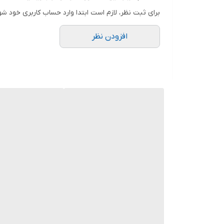
است که تصمیم می‌گیرد بر خلاف همه چیز و همه کس، راه
برای ثبت نظر، لازم است ابتدا وارد حساب کاربری خود شو
افزودن نظر
را در قالب چند کتاب به رشته تحریر درآورده است. کتاب‌
جهان گرفته تا کارآفرینان، سیاستمداران، روانشناسان و م
جانشین ایگو می‌شود فروتنی است. بله؛ ولی نوعی فروتنی
به دست آوردنی است. ایگو یعنی بزک کردن خود. جلال و ج
نوشداروست.