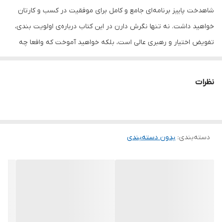
شاهدخت پاییز برنامه‌ای جامع و کامل برای موفقیت در کسب و کارتان
خواهید داشت. نه تنها نگرش دارن در این کتاب درباره‌ی اولویت بندی،
تفویض اختیار و رهبری عالی است، بلکه خواهید آموخت که وافعا چه
چیزی برای خلق یک کسب و کار موفق و غلبه بر موانع آن لازم است.
کتاب دیوانگان ثروت ساز به شما می‌گوید که موفق‌ترین افراد دنیا
نظرات
درباره‌ی تحقق رویاهایشان و همچنین دست‌یابی به اهداف خود چه
افکار و ایده‌هایی دارند. دیوانگان ثروت ساز برای تمام مدیران هوشمند و
جاه‌طلب است. دارن هاردی در توضیح آنچه واقعا برای موفقیت در
دسته‌بندی
:
بدون دسته‌بندی
تجارت مدرن و همینطور زندگی، استاد می‌باشد. این کتاب نقشه‌ی راهی
برای راه اندازی و توسعه‌ی موفقیت آمیز شرکت رویایی‌تانا ارائه می‌دهد.
اگر می‌خواهید از این سفر پرشور جان سالم به در ببرید کتاب دیوانگان
ثروت ساز اثر دارن هاردی نشر شاهدخت پاییز را حتما تهیه و مطالعه
کنید.