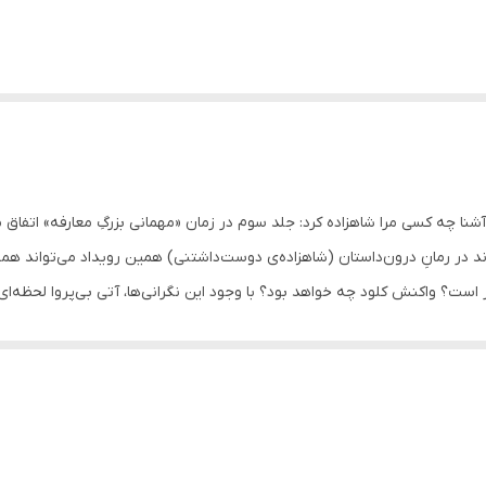
آشنا چه کسی مرا شاهزاده کرد: جلد سوم در زمان «مهمانی بزرگِ معارفه» اتفاق
در رمانِ درون‌داستان (شاهزاده‌ی دوست‌داشتنی) همین رویداد می‌تواند همه‌چی
ور است؟ واکنش کلود چه خواهد بود؟ با وجود این نگرانی‌ها، آتی بی‌پروا لحظه‌ا
 بازی قدرت خاندان‌ها و ضربان رابطهٔ پدر–دختری را درست در قلب یک جشن با