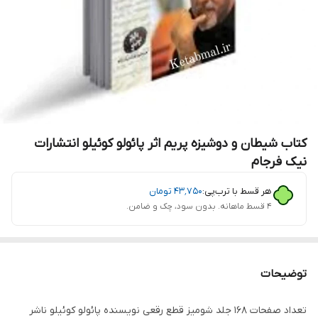
کتاب شیطان و دوشیزه پریم اثر پائولو کوئیلو انتشارات
نیک فرجام
هر قسط با ترب‌پی:
۴۳٬۷۵۰
تومان
۴ قسط ماهانه. بدون سود، چک و ضامن.
توضیحات
تعداد صفحات 168 جلد شومیز قطع رقعی نویسنده پائولو کوئیلو ناشر