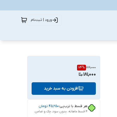
ورود | ثبت‌نام
74
%
719,000
181,000
افزودن به سبد خرید
هر قسط با ترب‌پی:
۴۵٬۲۵۰
تومان
۴ قسط ماهانه. بدون سود، چک و ضامن.