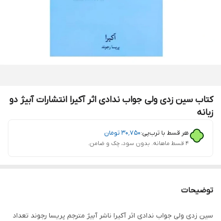
کتاب سین زدی ولی جواب ندادی اثر آکیرا انتشارات آبیژ دو
زبانه
هر قسط با ترب‌پی:
۳۰٬۷۵۰
تومان
۴ قسط ماهانه. بدون سود، چک و ضامن.
توضیحات
سین زدی ولی جواب ندادی اثر آکیرا ناشر آبیژ مترجم پریسا رجوند تعداد