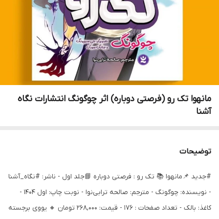
مانهوا تک رو (فرصتی دوباره) اثر چوگونگ انتشارات نگاه
آشنا
توضیحات
#جدید 📌مانهوا 📚 تک رو : فرصتی دوباره 📘جلد اول - ناشر: #نگاه_آشنا
- نویسنده: چوگونگ - مترجم: صالحه ترابی‌نوا - نوبت چاپ: اول 1404 -
کاغذ: بالک - تعداد صفحات : 176 - قیمت: 268,000 تومان 🔸 یووی برجسته