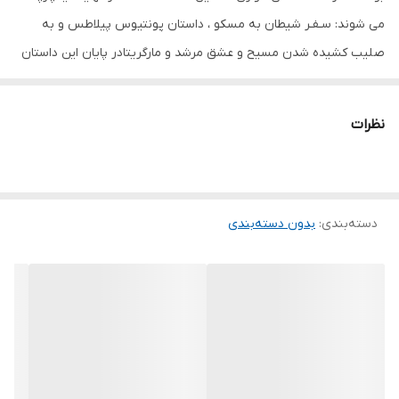
می شوند: سـفـر شیطان به مسکو ، داستان پونتیوس پیلاطس و به
صلیب کشیده شدن مسیح و عشق مرشد و مارگریتادر پایان این داستان
شگفت و در یک فضای سیال و فرار سورئالیستی دو دلداده یعنی مرشـد و
مارگریتا که اکنون به کمک ابلیس به وصــال هم رسیده اند ، هر دو سوار
نظرات
بر اسب ، سرخوش و شـادان به دنبال ولند از آستان این جهان می گذرند
و برای آخرین بار مسکو را از فراز تپه ای می نگرند . شهری که یادآور
اورشلیم عهد عیسای ناصری است و اکنون در پی توفان سختی که آن را
دسته‌بندی
:
بدون دسته‌بندی
فرا گرفته در تاریکی و ظلمت محض فرومی رود. آنان سبک بار و سبک
بال دست در دست یکدیگر از کرانه های این جهان می گذرند و پا به
جهان ابدی می گذارند .