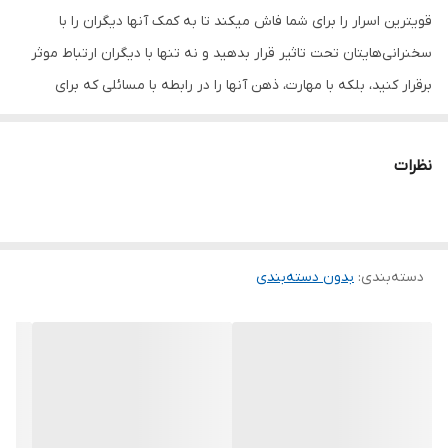
قوی‏‎ترین اسرار را برای شما فاش می‏کند تا به کمک آنها دیگران را با
سخنرانی‏‌هایتان تحت تاثیر قرار بدهید و نه تنها با دیگران ارتباط موثر
برقرار کنید، بلکه با مهارت، ذهن آنها را در رابطه با مسائلی که برای
موفقیت‏تان ضروری هستند تغییر بدهید. این کتاب موثر که سرشار از
استراتژی‏‌های اثبات شده و حتی دارای یک فصل ویژه درباره ارائه
نظرات
سخنرانی‏ های ترغیب ‏کننده تجاری است، به شما کمک می‏کند سریع‏تر در
حرفه‌‏تان پیشرفت کنید، مورد احترام دیگران قرار بگیرید و به بزرگترین
اهدافتان برسید. توانایی برای صحبت در حضور گروهی از افراد در
دسته‌بندی
:
بدون دسته‌بندی
موفقیت‌های شما بسیار مؤثر است. خوب صحبت کردن برای شما احترام
می‌آورد و این اقدام باعث افزایش عزت نفس هنگام مصاحبه می‌شود. در
واقع همین عزت نفس است که شما را در مصاحبه‌ها شاد و پر انرژی
می‌کند و می‌تواند توجه دیگران را به شما جلب نماید. با خوب صحبت
کردن می‌توانید افراد مختلف را در کوتاه‌ترین زمان متقاعد کنید و با طی
مراحل بعدی به اهداف خود نزدیکتر شوید. در این میان چه چیزی