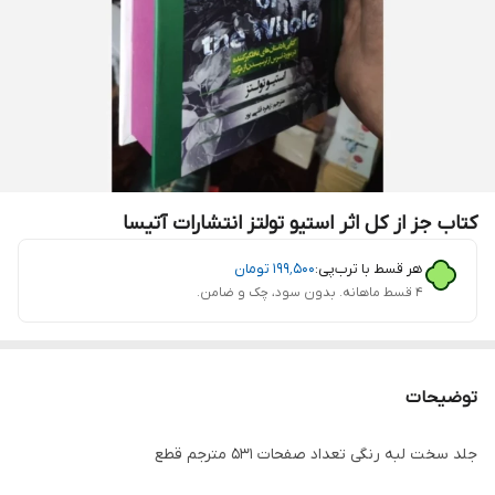
کتاب جز از کل اثر استیو تولتز انتشارات آتیسا
هر قسط با ترب‌پی:
۱۹۹٬۵۰۰
تومان
۴ قسط ماهانه. بدون سود، چک و ضامن.
توضیحات
جلد سخت لبه رنگی تعداد صفحات 531 مترجم قطع