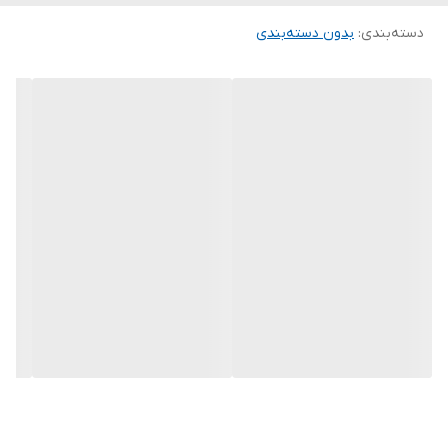
خیانت‌هایی که ممکن است از طرف نزدیکانش صورت گیرد.در این جلد،
دسته‌بندی
:
بدون دسته‌بندی
جولیت به دنبال هویت واقعی خود است و باید با قدرت‌های جدیدش
کنار بیاید. او همچنین باید روابطش با آدم و دیگر شخصیت‌ها را
مدیریت کند و در عین حال با احساسات و ترس‌هایش مقابله کند.
داستان به صورت غیرخطی روایت می‌شود و شامل بازگشت به گذشته و
تجربیات شخصیت‌ها است