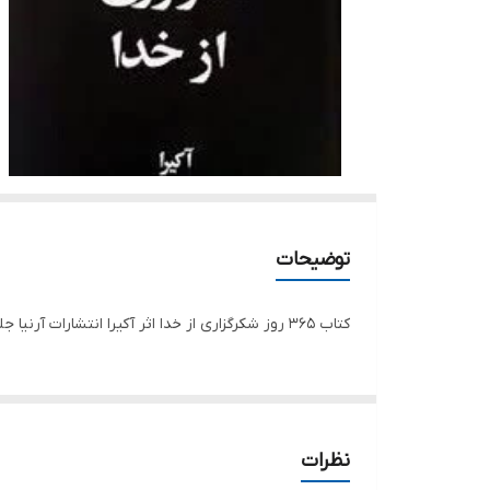
توضیحات
کتاب 365 روز شکرگزاری از خدا اثر آکیرا انتشارات آرنیا جلد شومیز قطع رقعی تعداد صفحات 184 مترجم راشین امیری کاغذ بالک
نظرات