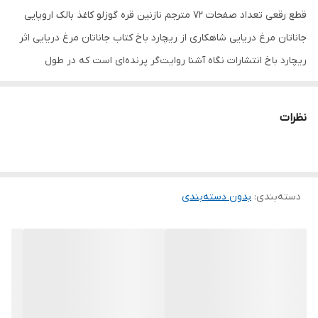
قطع رقعی تعداد صفحات 72 مترجم نازنین قره گوزلو کاغذ بالک اروپایی
جاناتان مرغ دریایی شاهکاری از ریچارد باخ کتاب جاناتان مرغ دریایی اثر
ریچارد باخ انتشارات نگاه آشنا روایت‌گر پرنده‌ای است که در طول
زندگی‌اش و در همه‌ی لحظات، در حال آموزش اخلاقیات و معنویات
زندگی‌اش است. در لابلای جملات کتاب می‌توان انسانیت، معرفت، و کمال
نظرات
گرایی را حس کرد. تمثیلی است از انسان‌هایی که به دنبال چیزی بالاتر از
یک زندگی دنیوی و فانی هستند. انسان‌هایی که به این درک رسیده‌اند که
زندگی چیزی جز محل گذر نیست. و هیچ چیزی از آن برایشان ماندنی
دسته‌بندی
:
بدون دسته‌بندی
نیست. به همین دلیل است که هیچ‌گاه آزارشان به کسی نمی‌رسد. و
اگرچه به علت عقاید خاصشان از جامعه طرد می‌شوند اما این باعث
فروپاشی آنها نمی‌شود. و هیچ‌گاه از عقیده و ایمانشان دست بر
نمی‌دارند.