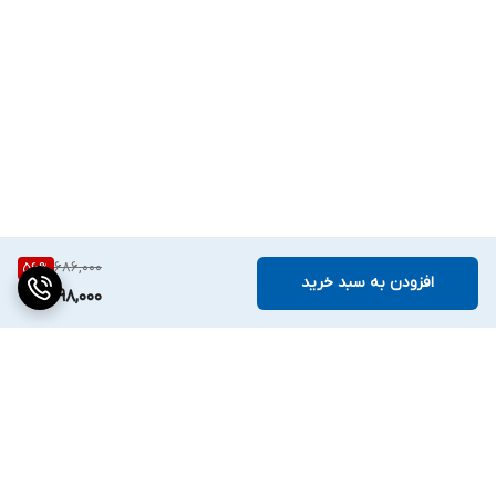
686,000
56
%
افزودن به سبد خرید
298,000