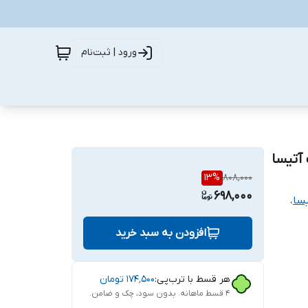
ورود | ثبت‌نام
 آتیسا
13
%
808,000
698,000
یسا
،
افزودن به سبد خرید
هر قسط با ترب‌پی:
۱۷۴٬۵۰۰
تومان
۴ قسط ماهانه. بدون سود، چک و ضامن.