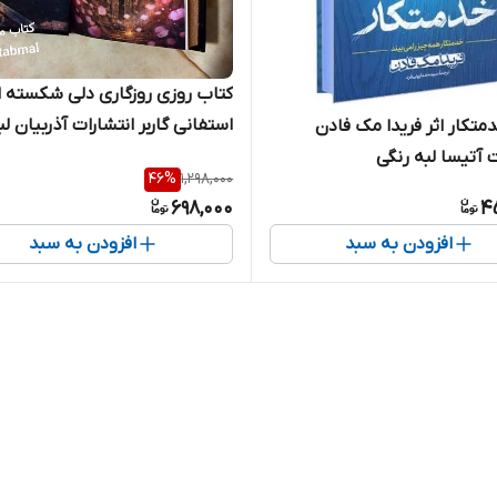
کتاب روزی روزگاری دلی شکسته ا
استفانی گاربر انتشارات آذربیان لب
متکار اثر فریدا مک فادن
رنگی
ت آتیسا لبه رنگی
46
%
1,298,000
698,000
4
افزودن به سبد
افزودن به سبد