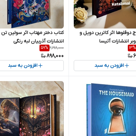
ج دوقلوها اثر کاترین دویل و
کتاب دختر مهتاب اثر سولین تن
وبر انتشارات آتیسا
انتشارات آذربیان لبه رنگی
59
%
2,198,000
13
%
898,000
6
افزودن به سبد
افزودن به سبد