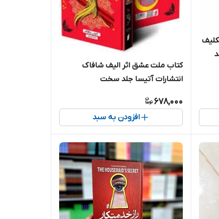
کلیف
د
کتاب ملت عشق اثر الیف شافاک
انتشارات آتیسا جلد سخت
678,000
افزودن به سبد