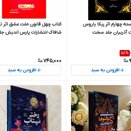
ته چهارم اثر ربکا یاروس
کتاب چهل قانون ملت عشق اثر ت
ت آذربیان جلد سخت
شافاک انتشارات پارس اندیش جل
سخت لبه رنگی
58
%
745,000
افزودن به سبد
افزودن به سبد