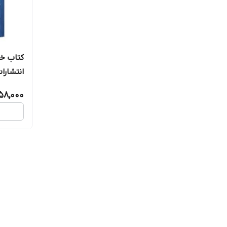
کتاب خد
انتشارا
58,000