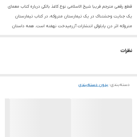
قطع رقعی مترجم فریبا شیخ الاسلامی نوع کاغذ بالکی درباره کتاب معمای
یک جنایت وحشتناک در یک تیمارستان متروکه، در کتاب تیمارستان
متروکه اثر دن پابلوکی انتشارات آزرمیدخت نهفته‌ است. همه داستان
های مربوط به تیمارستان گریلاک را شنیده‌اند. قرار بود اینجا مکانی برای
تحت مراقبت قرار دادن‌ و درمان کودکان و نوجوانانی که دچار اختلالات
نظرات
روانی بودند باشد. اما این وسط اتفاقی رخ داد. چندین بیمار جوان به طور
رمزآلود جان خود را از دست دادند و این اتفاق باعث تعطیلی تیمارستان
شد. ساختمان را رها کردند تا در اعماق جنگل تاریک بپوسد. «نیل کدی» که
دسته‌بندی
:
بدون دسته‌بندی
تازه به شهر آمده‌، مشتاق است تا گریلاک را از نزدیک ببیند. بخصوص که
شایعاتی درباره اینکه این ساختمان تسخیر شده‌ و در آنجا ارواح زندگی
می‌کنند،به گوشش رسیده‌ است. نیل، باتری تازه‌ای روی چراغ قوه‌اش
می‌گذارد و دوربینی برای ثبت وقایع بر می‌دارد تا به همراه دوست
جدیدش راهی جنگل شوند. نیل فکر می‌کند که برای اتفاقاتی که در
جنگل و تیمارستان تاریک و فرسوده‌ رخ خواهد داد‌ آماده‌‌ است. اما بی‌شک