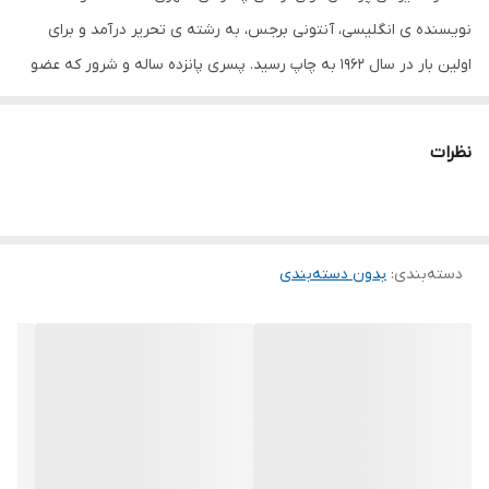
نویسنده ی انگلیسی، آنتونی برجس، به رشته ی تحریر درآمد و برای
اولین بار در سال 1962 به چاپ رسید. پسری پانزده ساله و شرور که عضو
گروه های تبهکاری است، شخصیت اصلی این اثر کلاسیک به حساب می
آید. آنتونی برجس در این کتاب، تصویری کابوس وار از آینده ای را خلق
نظرات
کرده که تبهکاران با سر رسیدن شب بر آن حکومت می کنند. داستان
توسط پسری به نام الکس روایت می شود که نوع حرف زدن و ادبیات
منحصر به فرد خود را دارد؛ همین گویش خاص شخصیت اصلی کتاب،
دسته‌بندی
:
بدون دسته‌بندی
نقش بسزایی در محبوبیت این اثر در میان مخاطبین داشته است.
پرتغال کوکی، داستانی دلهره آور و جذاب درباره ی خیر و شر، و معنا و
مفهوم آزادی انسان است. وقتی که حکومت، تصمیم به «بازپروری»
الکس می گیرد، اتفاقات پیش بینی ناپذیری به وقوع می پیوندد. کتاب
پرتقال کوکی ویژگی های کتاب پرتقال کوکی جزو لیست برترین رمان های
انگلیسی گاردین فیلمی بر اساس این کتاب در سال 1971 ساخته شده است.