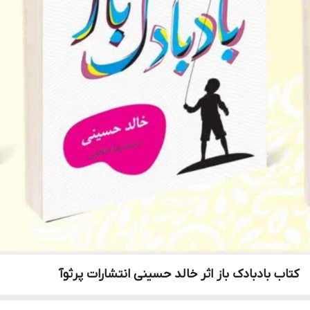
کتاب بادبادک باز اثر خالد حسینی انتشارات پرثوآ