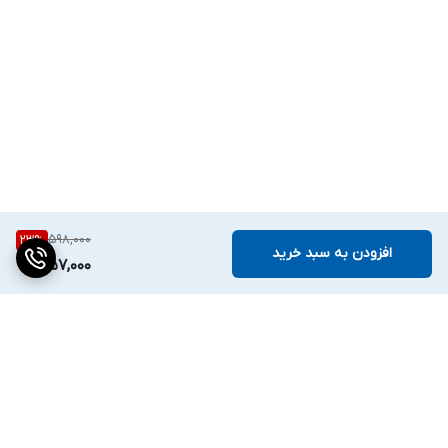
598,000
23
%
افزودن به سبد خرید
457,000