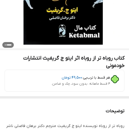
کتاب روباه تر از روباه اثر ایتو ج گریفیث انتشارات
خودمونی
هر قسط با ترب‌پی:
۴۹٬۵۰۰
تومان
۴ قسط ماهانه. بدون سود، چک و ضامن.
توضیحات
روباه تر از روباه نویسنده ایتو ج گریفیث مترجم دکتر برهان فاضلی ناشر