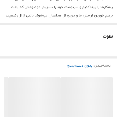
راهکارها را پیدا کنیم و سرنوشت خود را بسازیم. موضوعاتی که باعث
برهم خوردن آرامش ما و دوری از اهدافمان می‌شوند ناشی از از وضعیت
عاطفی ما هستند. همچنین دلیل اینکه برخی از افراد در بیشتر مواقع
خود را بی‌ارزش می‌پندارند و درمورد اهدافشان دچار تردید می‌شوند این
نظرات
است که خود را با قهرمانان فیلم‌ها مقایسه می‌کنند و خود واقعی‌شان را
نمی‌پذیرند. باید توجه کنید که افسردگی نیز شانس ما را برای
به‌دست‌آوردن نتایج مطلوب کاهش می‌دهد. بزرگ‌ترین دشمن ما در
دسته‌بندی
:
بدون دسته‌بندی
مواقع انتخاب شغل، شریک زندگی و غیره طغیان‌های عاطفی و
درگیری‌های جسمی هستند. غم و اندوه باعث می‌شوند تا نوسانات خلقی
ما به شکلی خطرناک در ارتباطاتمان تأثیر بگذارد. زیگ زیگلار عقیده دارد
بهترین کار برای دوری کردن از این احساسات این است که بکوشیم از نظر
روحی سرحال باشیم. کتاب صوتی پله پله تا اوج (Steps to the Top) با
این ایده نوشته شده است که اگر روزانه دقایقی را با افکار مثبت
بگذرانیم، برای رسیدن به موفقیت انرژی و سرحالی موردنیاز را کسب