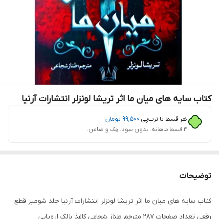
کتاب سایه های میان ما اثر تریشا لونزلر انتشارات آرنیا
هر قسط با ترب‌پی:
۹۹٬۵۰۰
تومان
۴ قسط ماهانه. بدون سود، چک و ضامن.
توضیحات
کتاب سایه های میان ما اثر تریشا لونزلر انتشارات آرنیا جلد شومیز قطع
رقعی تعداد صفحات 287 مترجم طناز شجاعی کاغذ بالک اروپایی