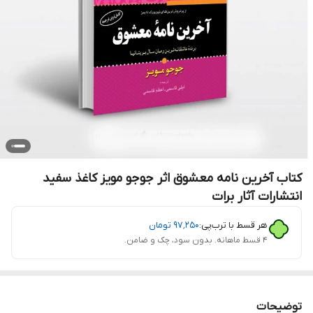
کتاب آخرین نامه معشوق اثر جوجو مویز کاغذ سفید
انتشارات آثار برات
هر قسط با ترب‌پی:
۹۷٬۲۵۰
تومان
۴ قسط ماهانه. بدون سود، چک و ضامن.
توضیحات