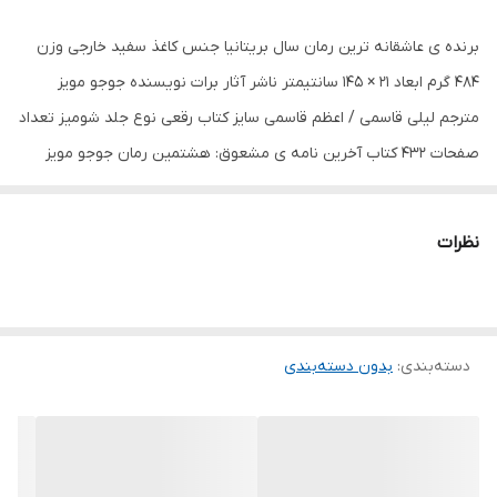
برنده ی عاشقانه ترین رمان سال بریتانیا جنس کاغذ سفید خارجی وزن
484 گرم ابعاد 21 × 145 سانتیمتر ناشر آثار برات نویسنده جوجو مویز
مترجم لیلی قاسمی / اعظم قاسمی سایز کتاب رقعی نوع جلد شومیز تعداد
صفحات 432 کتاب آخرین نامه ی مشعوق: هشتمین رمان جوجو مویز
نویسنده محبوب انگلیسی است. مویز پس از انتشار این کتاب توانست
برای دومین بار جایزه‌ی رمان عاشقانه بریتانیا را در سال 2011 کسب نماید.
نظرات
وی تنها نویسنده‌ای است که برای دو کتاب میوه خارجی در سال 2004 و
آخرین نامه‌ی معشوق موفق به کسب این جایزه گردیده. به گفته‌ی جوجو
مویز ایده اولیه کتاب هنگامی که در یک کافه بوده به ذهنش خطور کرده
دسته‌بندی
:
بدون دسته‌بندی
است. وی در کافه شاهد گفتگوی زنانی بود که در خصوص پیام کوتاه و
نحوه‌ی برقراری ارتباط از طریق آن و پیامی که می خواستند ارسال کنند
بحث می کردند. این گونه شد که جوجو مویز تصمیم گرفت تا با نوشتن
رمانی عاشقانه با محوریت پیدا کردن نامه های عاشقانه توسط دو زن در