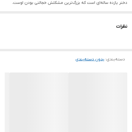
دختر یازده ساله‌ای است که بزرگ‌ترین مشکلش خجالتی بودن اوست.
خانواده‌ی او صاحب یک رستوران کره‌ای هستند که به شیوه‌ای کاملا
سنتی اداره می‌شود. یومی همیشه از سمت همکلاسی‌هایش بابت این
نظرات
قضیه مورد تمسخر قرار می‌گیرد. از طرفی یومی علاقه‌ی زیادی دارد که
تبدیل به یک استندآپ کمدین معروف مثل یاسمین جاسپر شود. در
تابستانی که در راه است، یومی با شرایطی مواجه می‌شود که تعطیلاتش
دسته‌بندی
:
بدون دسته‌بندی
را تحت شعاع خود قرار می‌دهد. رستوران خانواده‌اش با بحران مالی مواجه
شده‌ است. پدر و مادرش قادر به پرداخت شهریه‌ی سال جدید تحصیلی
نیستند. و شرط ادامه‌ی تحصیل یومی در مدرسه‌اش آن هم به صورت
رایگان، قبولی در یک آزمون است.