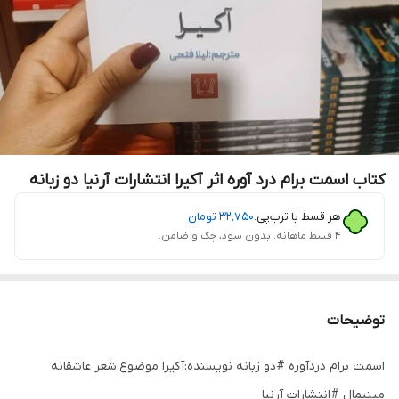
کتاب اسمت برام درد آوره اثر آکیرا انتشارات آرنیا دو زبانه
هر قسط با ترب‌پی:
۳۲٬۷۵۰
تومان
۴ قسط ماهانه. بدون سود، چک و ضامن.
توضیحات
اسمت برام دردآوره #دو زبانه نویسنده:آکیرا موضوع:شعر عاشقانه
مینیمال #انتشارات آرنیا