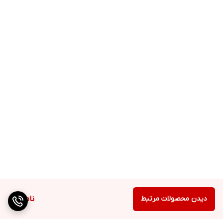
Journal) - تاثیرگذار... بیمار خاموش هوشمندانه، خیال برانگیز و
فوق‌العاده برای خواندن است. (The Times) - داستان پردازی
هوشمندانه که با تعلیق واقعی همراه است... رمانی که هر جهت
استانداردها را رعایت کرده است. (Lee Child) کتاب بیمار خاموش به چه
کسانی پیشنهاد می‌شود؟ کسانی که به رمان‌های معمایی، جنایی و
هیجان‌انگیز با داستان‌های پیچیده و جنایی علاقه دارند، از خواندن این
رمان لذت خواهند برد.
دیدن محصولات مرتبط
ناموجود