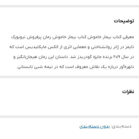
توضیحات
معرفی کتاب بیمار خاموش کتاب بیمار خاموش رمان پرفروش نیویورک
تایمز در ژانر روانشناختی و معمایی اثری از الکس مایکلیدیس است که
در سال 2019 برنده جایزه گودریدز شد. داستان این رمان هیجان‌انگیز و
دلهره‌آور درباره یک نقاش معروف است که در نیمه شبی تابستانی
همسرش را به طور ناگهانی با شلیک پنج گلوله به صورتش به قتل
می‌رساند و پس از آن دیگر کلمه‌ای سخن نمی‌گوید. درباره کتاب بیمار
نظرات
خاموش: آلیسیا برنسون زنی زیبا، ثروتمند، نقاشی هنرمند، باهوش و با
استعداد است و با همسرش، گابریل یک عکاس مشهور صنعت مد، در
یکی از خانه‌های زیبای لندن زندگی می‌کند. آلیسیا به معنای واقعی زن
دسته‌بندی
:
بدون دسته‌بندی
کاملی است و زندگی به ظاهر بی‌عیب و نقصی دارد اما در یکی از گرم‌ترین
شب‌های تابستان صدای چند گلوله از خانه آن‌ها شنیده می‌شود و