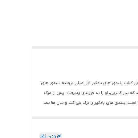
 تعداد صفحات 304 جلد گالینگور لبه رنگی قطع رقعی معرفی کتاب بلندی های بادگیر اثر امیلی برونته بلندی های
که پدر کاترین، او را به فرزندی پذیرفت. پس از مرگ
 است، بلندی های بادگیر را ترک می کند و سال ها بعد
 اش بگیرد. اتفاقات داستان، پر از آشوب و گهگاهی
 منحصربه فرد و شاهکاری در طول تاریخ ادبیات
ا و ارزش های جامعه ی ویکتوریایی با توجهی ویژه
افزودن نظر