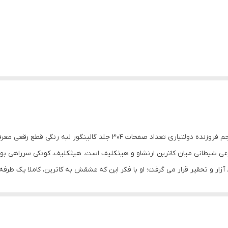
کتاب بلندی های بادگیر اثر امیلی برونته ناشر آتیسا مترجم فروزنده دولتیاری
عی شیطانی میان کاترین ارنشاو و هیثکلیف است. هیثکلیف، کودکی سرراهی بود 
آزار و تحقیر قرار می گرفت؛ او با فکر این که عشقش به کاترین، کاملا یک طرفه
 هدف به خانه ی سابقش بازگشته که انتقام سختی از عاملین بدبختی های گذشته
انه از شخصیت ها و تخیلات و تصویرسازی های شاعرانه ، این اثر را به رمانی
طر به تصویر کشیدن پیچیدگی ها و آشفتگی های ذهنی شخصیت ها و نقد هنجاره