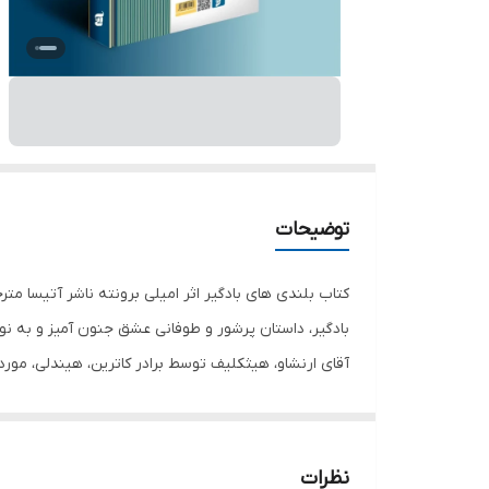
توضیحات
بادگیر، داستان پرشور و طوفانی عشق جنون آمیز و به نو
آقای ارنشاو، هیثکلیف توسط برادر کاترین، هیندلی، مورد 
در هیبت مردی ثروتمند و باوقار بازمی گردد. او با این
خشونت آمیز هستند، اما ساختار پیچیده، توصیفات هنرمند
انگلیس بدل کرده است. کتاب بلندی های بادگیر، به خا
نظرات