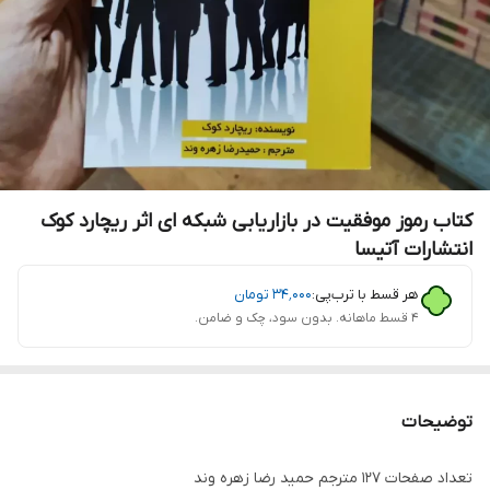
کتاب رموز موفقیت در بازاریابی شبکه ای اثر ریچارد کوک
انتشارات آتیسا
هر قسط با ترب‌پی:
۳۴٬۰۰۰
تومان
۴ قسط ماهانه. بدون سود، چک و ضامن.
توضیحات
تعداد صفحات 127 مترجم حمید رضا زهره وند