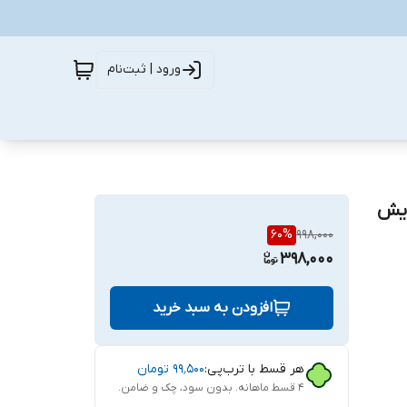
ورود | ثبت‌نام
دیش
60
%
998,000
398,000
افزودن به سبد خرید
هر قسط با ترب‌پی:
۹۹٬۵۰۰
تومان
۴ قسط ماهانه. بدون سود، چک و ضامن.