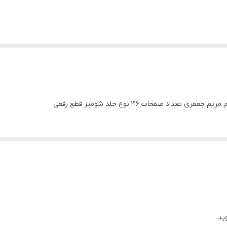
داد صفحات 216 نوع جلد شومیز قطع رقعی
ید.