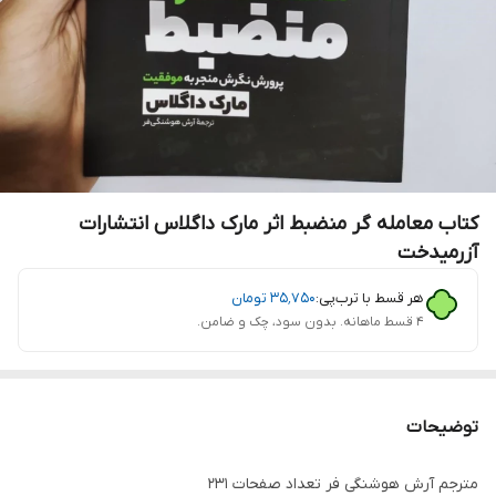
کتاب معامله گر منضبط اثر مارک داگلاس انتشارات
آزرمیدخت
هر قسط با ترب‌پی:
۳۵٬۷۵۰
تومان
۴ قسط ماهانه. بدون سود، چک و ضامن.
توضیحات
مترجم آرش هوشنگی فر تعداد صفحات 231