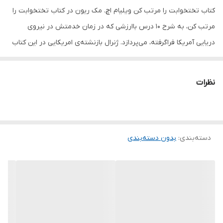
کتاب تختخوابت را مرتب کن ویلیام اچ. مک ریون در کتاب تختخوابت را
مرتب کن، به شرح 10 درس باارزشی که در زمان خدمتش در نیروی
دریایی آمریکا فراگرفته، می‌پردازد. ژنرال بازنشته‌ی امریکایی در این کتاب
که از پرفروش‌ترین‌های نیویورک تایمز نیز هست درباره چیزهای کوچکی
صحبت می‌کند که باعث تغییر زندگی و حتی دنیای شما می‌شود. همه
نظرات
شما در زندگی روزمره با موضوعات کوچکی مواجه می‌شوید که هیچ
توجهی به آن‌ها ندارید و نمی‌دانید که گذشتن از همین موارد کوچک
می‌تواند زندگیتان را دستخوش تغییر و تحولات بزرگی کند. ویلیام اچ. مک
دسته‌بندی
:
بدون دسته‌بندی
ریون در کتاب تختخوابت را مرتب کن (Make your bed) درس‌هایی به
شما می‌دهد که منجر به موفقیت‌تان در طول زندگی می‌شود؛ درس‌هایی
ساده مانند مرتب کردن تخت خوابتان قبل از شروع هر کاری! همه‌ی شما
آگاهی دارید که زندگی، دارای پیچ و خم‌های سخت و طاقت فرساست؛ اما
گاهی اوقات با انجام کارهای پیش پا افتاده می‌توان زندگی را تحت تأثیر
قرار داد. همانطور که گفته شد عمل ساده‌ای مانند مرتب کردن رختخواب