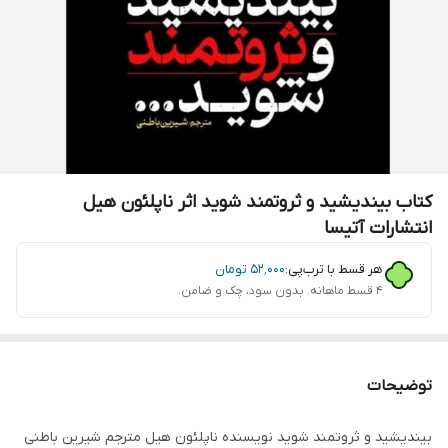
کتاب بیندیشید و ثروتمند شوید اثر ناپلئون هیل
انتشارات آتیسا
هر قسط با ترب‌پی:
۵۲٬۰۰۰
تومان
۴ قسط ماهانه. بدون سود، چک و ضامن.
توضیحات
بیندیشید و ثروتمند شوید نویسنده ناپلئون هیل مترجم شیرین باطنی