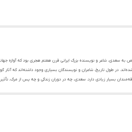
به سعدی، شاعر و نویسنده بزرگ ایرانی قرن هفتم هجری بود که آوازه جهانی
ده‌اند. در طول تاریخ، شاعران و نویسندگان بسیاری وجود داشته‌اند که آثار گوناگو
اقه‌مندان بسیار زیادی دارد. سعدی، چه در دوران زندگی و چه پس از مرگ، تأثیر
 همچنان تکه‌های بسیاری از اشعار و حکایات او وِرد زبان ماست و آموزه‌های س
وید نه آنکه عطار بگوید. ابر و باد و مه و خورشید و فلک در کارند تا تو نانی
اسبه چه باک است. امیدوار بود آدمی به خیر کسان، مرا به خیر تو امید نیست
ین تصحیح از آن‌ها به‌وسیلهٔ استادان زبان و ادب فارسی منتشر شده‌‌ است. 
د که‌ غزل در اشعار سعدی و حافظ به‌ اوج رسیده‌‌ است. انتخاب و خواندن اشعاری