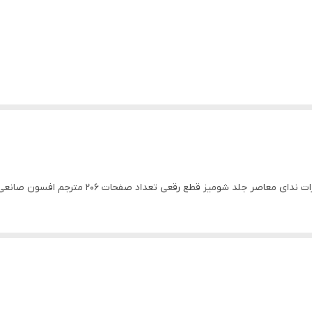
عاصر جلد شومیز قطع رقعی تعداد صفحات 206 مترجم افسون صانعی