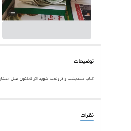
توضیحات
کتاب بیندیشید و ثروتمند شوید اثر ناپلئون هیل انتشارات ندای م
نظرات