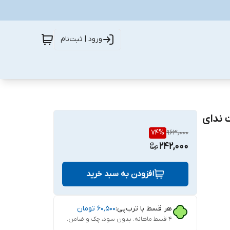
ورود | ثبت‌نام
ت ندای
74
%
963,000
242,000
افزودن به سبد خرید
هر قسط با ترب‌پی:
۶۰٬۵۰۰
تومان
۴ قسط ماهانه. بدون سود، چک و ضامن.