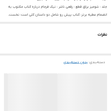
جلد : شومیز براق قطع : رقعی ناشر : نیک فرجام درباره کتاب مکتوب به
انضمام عطیه برتر: کتاب پیش رو شامل دو داستان کلی است: نخست،
مکتوب (Maktub) که خود مجموعه داستانی حاوی چندین داستان کوتاه
با مضامین پند و اندرز است و دوم، رمان کوتاه عطیه برتر (The
نظرات
Supreme Gift) که می‌توان آن را شالودۀ مفاهیم ژرف عرفانی تلقی کرد.
پائولو کوئیلو (Paulo Coelho) که با ظرافت و هنرمندی از درونمایه‌های
عرفانی بهره می‌جوید توانسته بسیاری از نکات عرفان شرقی را در آثارش
دسته‌بندی
:
بدون دسته‌بندی
بازنمایی کند و این امر حاصل تاثیر او با فرهنگی شرقی‌ست. نخستین
بخش کتاب مکتوب به انضمام عطیه برتر را می‌توان نتیجۀ تجربیات
زیسته پائولو کوئیلو قلمداد کرد. او صراحتا در مقدمۀ کتاب می‌گوید:
«بخش اعظمی از محتوای آنچه در کتاب مکتوب نوشته‌ام، حاصل
سال‌هایی است که نزد استادم شاگردی می‌کردم.» بخش‌های دیگر داستان
مکتوب نیز وامدار تماس‌ها و برخوردهای کوئیلو با دوستان و نزدیکان
بوده است. بخش دیگر کتاب حاضر که به داستان عطیه برتر اختصاص